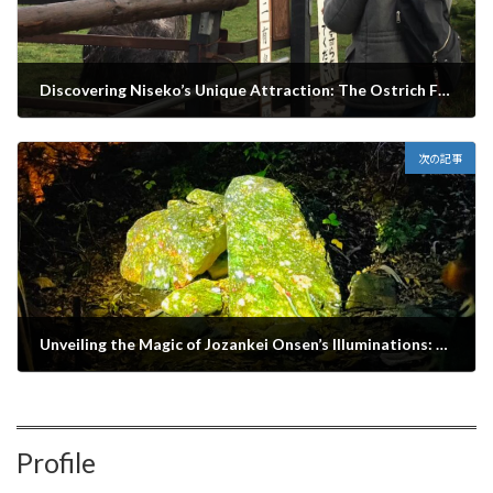
Discovering Niseko’s Unique Attraction: The Ostrich Farm
2024年1月11日
次の記事
Unveiling the Magic of Jozankei Onsen’s Illuminations: A Must-See Winter Spectacle in Hokkaido
2024年1月14日
Profile