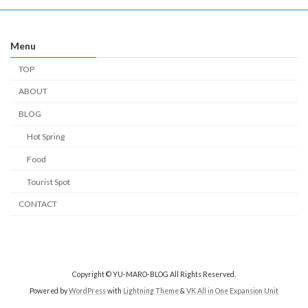
Menu
TOP
ABOUT
BLOG
Hot Spring
Food
Tourist Spot
CONTACT
Copyright © YU-MARO-BLOG All Rights Reserved.
Powered by
WordPress
with
Lightning Theme
&
VK All in One Expansion Unit